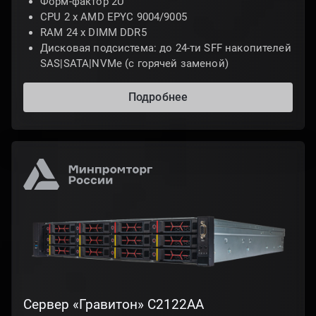
Форм-фактор 2U
CPU 2 x AMD EPYC 9004/9005
RAM 24 x DIMM DDR5
Дисковая подсистема: до 24-ти SFF накопителей
SAS|SATA|NVMe (с горячей заменой)
Подробнее
Сервер «Гравитон» С2122AА