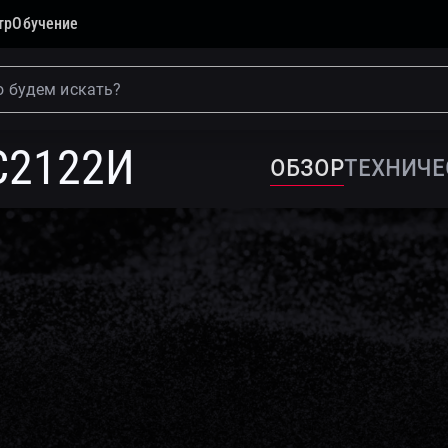
тр
Обучение
Российские серверы
Сервер «Гравитон» С2122И
С2122И
обзор
Техниче