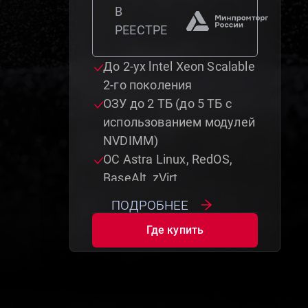
В
РЕЕСТРЕ
До 2-ух lntel Xeon Scalable
2-го поколения
ОЗУ до 2 ТБ (до 5 ТБ с
использованием модулей
NVDIMM)
ОС Astra Linux, RedOS,
BaseAlt, zVirt
подробнее
Где купить