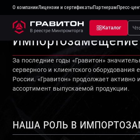
О компании
Лицензии и сертификаты
Партнерам
Пресс-цен
Главная
О компании
Импортозамещение
Каталог
Импортозамещение
За последние годы «Гравитон» значител
серверного и клиентского оборудования 
России. «Гравитон» продолжает активно 
ассортимент выпускаемой продукции.
наша роль в импортоз