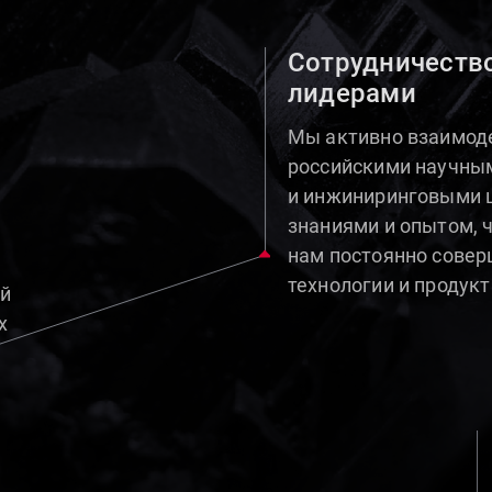
Сотрудничеств
лидерами
Мы активно взаимод
российскими научны
и инжиниринговыми 
знаниями и опытом, 
нам постоянно сове
технологии и продукт
ой
х