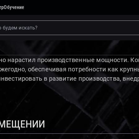
тр
Обучение
ьно нарастил производственные мощности. К
ежегодно, обеспечивая потребности как крупн
инвестировать в развитие производства, внед
амещении