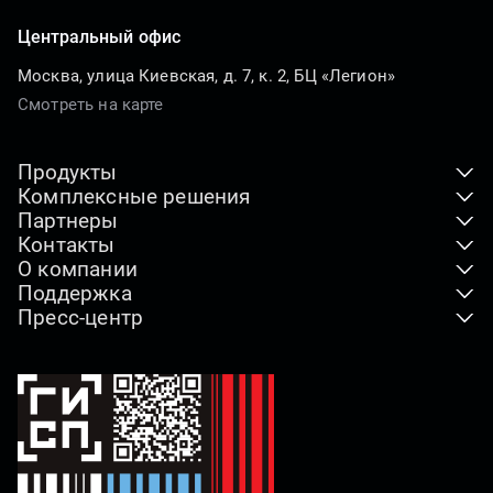
Центральный офис
Москва, улица Киевская, д. 7, к. 2, БЦ «Легион»
Смотреть на карте
Продукты
Комплексные решения
Клиентские устройства
Партнеры
ПАК
Серверы и хранение данных
Контакты
Где купить
Индустриальные решения
О компании
Адреса офисов
Дистрибьюторы
Отраслевые решения
Поддержка
Наша миссия
Реквизиты компании
Технологические партнеры
Пресс-центр
Горячая линия
Видео о компании
По вопросам СМИ
Партнерская программа
Новости
Загрузки
Импортозамещение
Как купить продукты
Наши проекты
Гарантия
Лицензии и сертификаты
Блог
Сервисные центры
Этика и комплаенс
Брендбук
Справка о компании