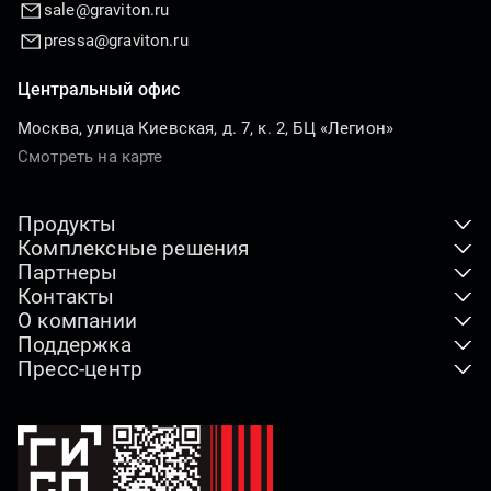
sale@graviton.ru
pressa@graviton.ru
Центральный офис
Москва, улица Киевская, д. 7, к. 2, БЦ «Легион»
Смотреть на карте
Продукты
Комплексные решения
Клиентские устройства
Партнеры
ПАК
Серверы и хранение данных
Контакты
Где купить
Индустриальные решения
О компании
Адреса офисов
Дистрибьюторы
Отраслевые решения
Поддержка
Наша миссия
Реквизиты компании
Технологические партнеры
Пресс-центр
Горячая линия
Видео о компании
По вопросам СМИ
Партнерская программа
Новости
Загрузки
Импортозамещение
Как купить продукты
Наши проекты
Гарантия
Лицензии и сертификаты
Блог
Сервисные центры
Этика и комплаенс