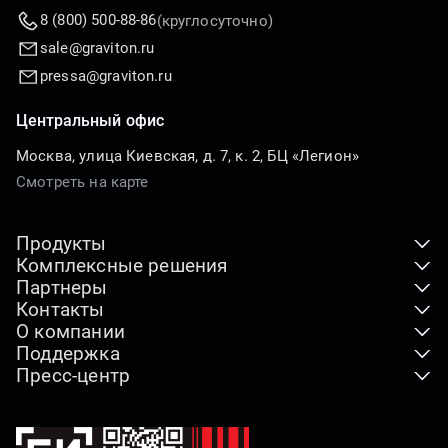
8 (800) 500-88-86
(круглосуточно)
sale@graviton.ru
pressa@graviton.ru
Центральный офис
Москва, улица Киевская, д. 7, к. 2, БЦ «Легион»
Смотреть на карте
Продукты
Комплексные решения
Клиентские устройства
Партнеры
ПАК
Серверы и хранение данных
Контакты
Где купить
Индустриальные решения
О компании
Адреса офисов
Дистрибьюторы
Отраслевые решения
Поддержка
Наша миссия
Реквизиты компании
Технологические партнеры
Пресс-центр
Горячая линия
Видео о компании
По вопросам СМИ
Партнерская программа
Новости
Загрузки
Импортозамещение
Как купить продукты
Наши проекты
Гарантия
Лицензии и сертификаты