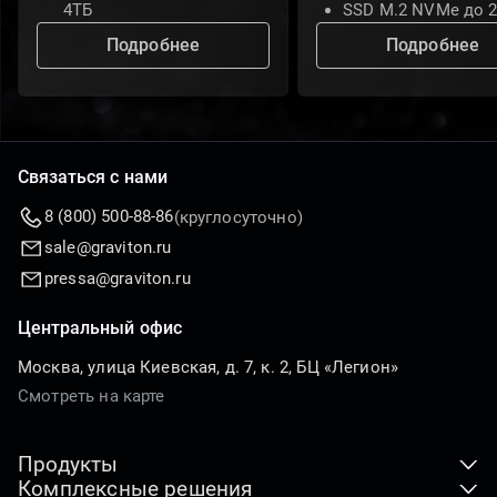
4ТБ
SSD M.2 NVMe до 
Подробнее
Подробнее
Связаться с нами
8 (800) 500-88-86
(круглосуточно)
sale@graviton.ru
pressa@graviton.ru
Центральный офис
Москва, улица Киевская, д. 7, к. 2, БЦ «Легион»
Смотреть на карте
Продукты
Комплексные решения
Клиентские устройства