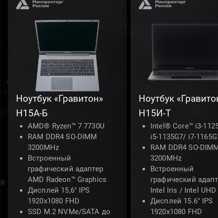
Ноутбук «Гравитон»
Ноутбук «Гравито
Н15А-Б
Н15И-Т
AMD® Ryzen™ 7 7730U
Intel® Core™ i3-112
RAM DDR4 SO-DIMM
i5-1135G7/ i7-1165G
3200MHz
RAM DDR4 SO-DIM
Встроенный
3200MHz
графический адаптер
Встроенный
AMD Radeon™ Graphics
графический адапт
Дисплей 15,6" IPS
Intel Iris / Intel UH
1920x1080 FHD
Дисплей 15.6" IPS
SSD M.2 NVMe/SATA до
1920x1080 FHD