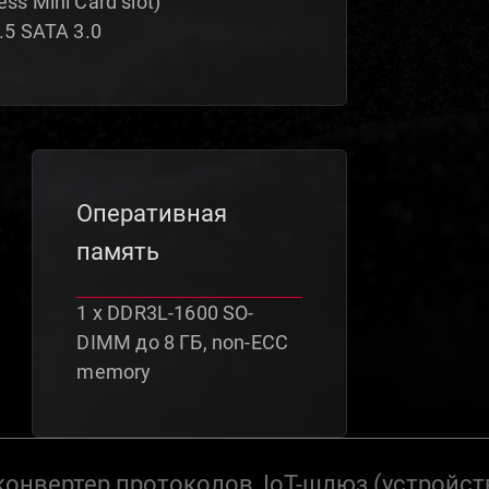
ess Mini Card slot)
2.5 SATA 3.0
Оперативная
память
1 x DDR3L-1600 SO-
DIMM до 8 ГБ, non-ECC
memory
конвертер протоколов, IoT-шлюз (устройст