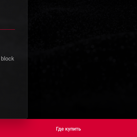
 block
Где купить