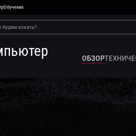
тр
Обучение
етевые платформы
Промышленный компьютер П200
мпьютер
обзор
Техниче