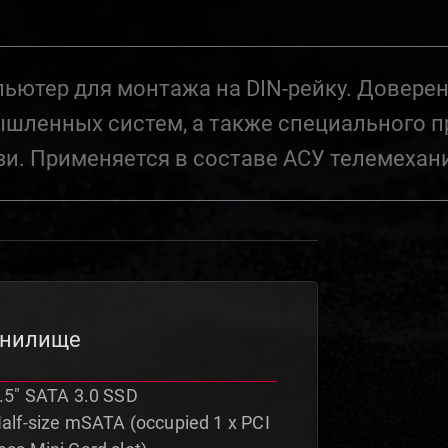
тер для монтажа на DIN-рейку. Доверенн
шленных систем, а также специального п
зи. Применяется в составе АСУ телемехан
анилище
2.5" SATA 3.0 SSD
Half-size mSATA (occupied 1 x PCI