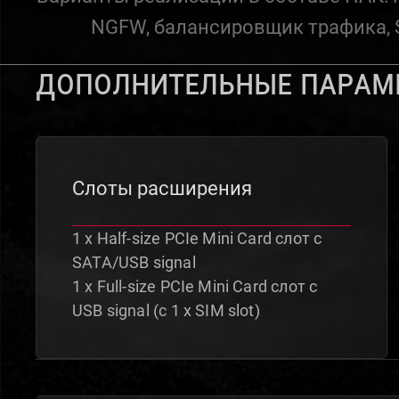
NGFW, балансировщик трафика, S
Дополнительные парам
Слоты расширения
1 x Half-size PCIe Mini Card слот с
SATA/USB signal
1 x Full-size PCIe Mini Card слот с
USB signal (с 1 x SIM slot)