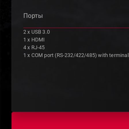
Порты
2 x USB 3.0
1 x HDMI
4 x RJ-45
1 x COM port (RS-232/422/485) with terminal