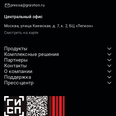
pressa@graviton.ru
Центральный офис
Москва, улица Киевская, д. 7, к. 2, БЦ «Легион»
Смотреть на карте
Продукты
Комплексные решения
Клиентские устройства
Партнеры
ПАК
Серверы и хранение данных
Контакты
Где купить
Индустриальные решения
О компании
Адреса офисов
Дистрибьюторы
Отраслевые решения
Поддержка
Наша миссия
Реквизиты компании
Технологические партнеры
Пресс-центр
Горячая линия
Видео о компании
По вопросам СМИ
Партнерская программа
Новости
Загрузки
Импортозамещение
Как купить продукты
Наши проекты
Гарантия
Лицензии и сертификаты
Блог
Сервисные центры
Этика и комплаенс
Брендбук