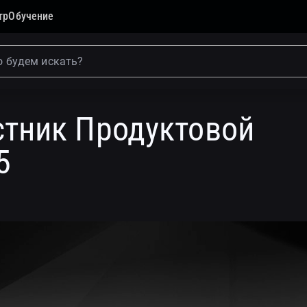
тр
Обучение
уктовой Премии Tproger 2025
стник Продуктовой
5