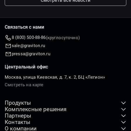
Смотреть все новости
Связаться с нами
8 (800) 500-88-86
(круглосуточно)
sale@graviton.ru
pressa@graviton.ru
Центральный офис
Москва, улица Киевская, д. 7, к. 2, БЦ «Легион»
Смотреть на карте
Продукты
Комплексные решения
Клиентские устройства
Партнеры
ПАК
Серверы и хранение данных
Контакты
Где купить
Индустриальные решения
О компании
Адреса офисов
Дистрибьюторы