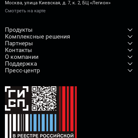
Москва, улица Киевская, д. 7, к. 2, БЦ «Легион»
Смотреть на карте
Продукты
Комплексные решения
Клиентские устройства
Партнеры
ПАК
Серверы и хранение данных
Контакты
Где купить
Индустриальные решения
О компании
Адреса офисов
Дистрибьюторы
Отраслевые решения
Поддержка
Наша миссия
Реквизиты компании
Технологические партнеры
Пресс-центр
Горячая линия
Видео о компании
По вопросам СМИ
Партнерская программа
Новости
Загрузки
Импортозамещение
Как купить продукты
Наши проекты
Гарантия
Лицензии и сертификаты
Блог
Сервисные центры
Этика и комплаенс
Брендбук
Справка о компании