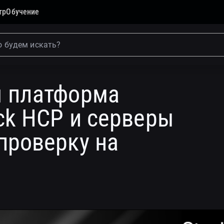
тр
Обучение
а виртуализации vStack HCP и серверы «Гравитон» прошл
я платформа
ck HCP и серверы
проверку на