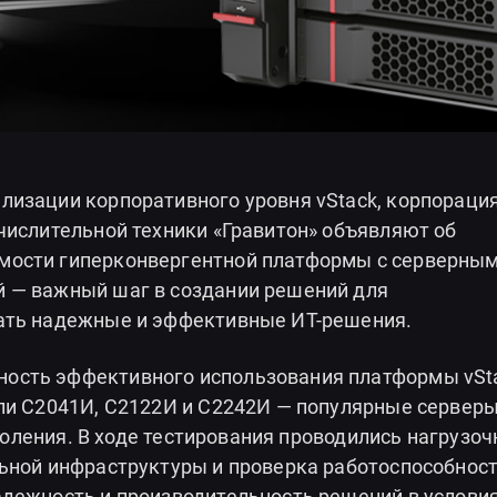
лизации корпоративного уровня vStack, корпорация
числительной техники «Гравитон» объявляют об
мости гиперконвергентной платформы с серверны
й — важный шаг в создании решений для
гать надежные и эффективные ИТ-решения.
ость эффективного использования платформы vSt
ели С2041И, С2122И и С2242И — популярные серверы
околения. В ходе тестирования проводились нагрузо
льной инфраструктуры и проверка работоспособнос
адежность и производительность решений в услови