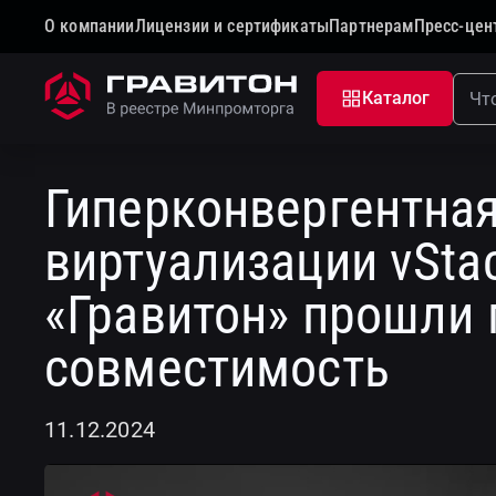
О компании
Лицензии и сертификаты
Партнерам
Пресс-цен
Главная
Новости
Гиперконвергентная платформ
Каталог
К новостям
Гиперконвергентна
виртуализации vSta
«Гравитон» прошли 
совместимость
11.12.2024