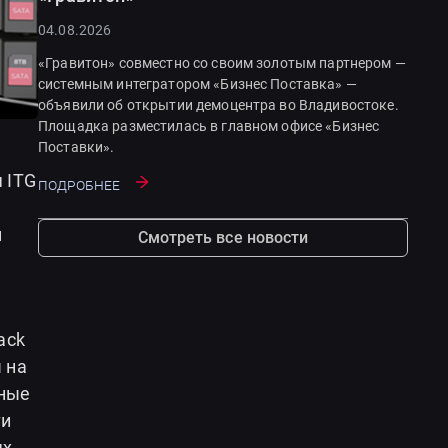
04.08.2026
«Гравитон» совместно со своим золотым партнером —
системным интегратором «Бизнес Поставка» —
объявили об открытии демоцентра во Владивостоке.
Площадка разместилась в главном офисе «Бизнес
Поставки».
 ITG
Подробнее
м
Смотреть все новости
ack
 на
чные
ти
ях