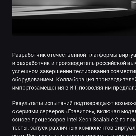
Разработчик отечественной платформы виртуа
и разработчик и производитель российской вы
успешном завершении тестирования совмести
оборудованием. Коллаборация производителе
импортозамещения в ИТ, позволяя им предла
Результаты испытаний подтверждают возможн
с сериями серверов «Гравитон», включая мод
основе процессоров Intel Xeon Scalable 2-го п
тесты, запуск различных компонентов виртуа
сети. Все испытания констатируют высокую н