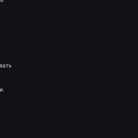
и
вать
и.