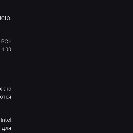
CIO.
PCI-
 100
ожно
ются
Intel
 для