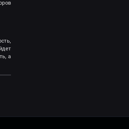
оров
сть,
йдет
ь, а