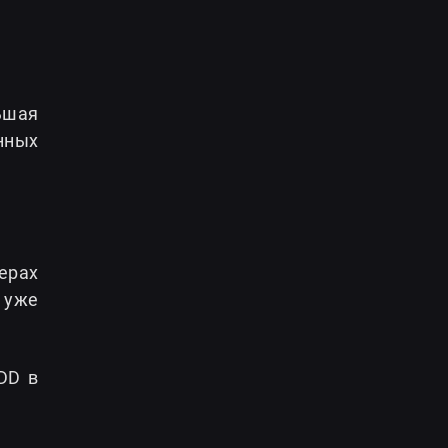
ьшая
нных
ерах
 уже
DD в