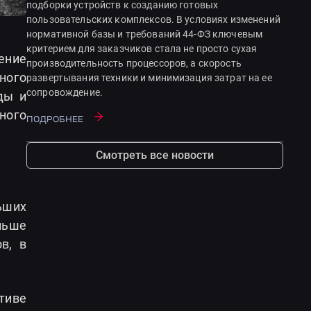
подборки устройств к созданию готовых
пользовательских комплексов. В условиях изменений
нормативной базы и требований 44-ФЗ ключевым
критерием для заказчиков стала не просто сухая
ение
производительность процессоров, а скорость
ного
развертывания техники и минимизация затрат на ее
сопровождение.
ды и
ного
Подробнее
Смотреть все новости
ьших
льше
в, в
тиве