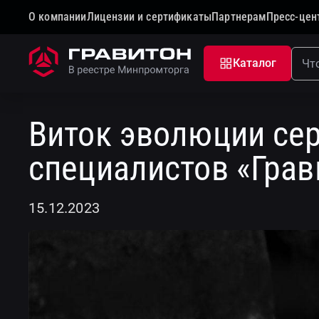
О компании
Лицензии и сертификаты
Партнерам
Пресс-цен
Главная
Новости
Виток эволюции серверов: вз
Каталог
К новостям
Виток эволюции сер
специалистов «Грав
15.12.2023