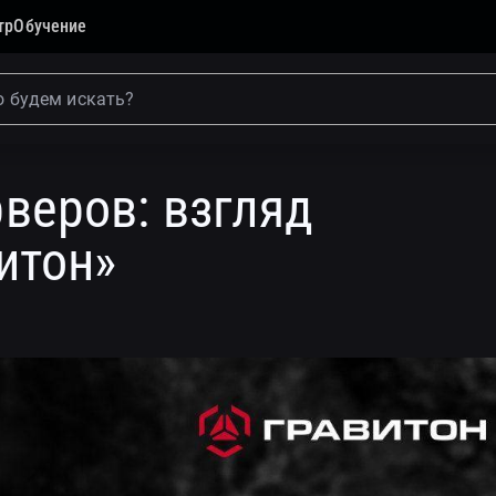
тр
Обучение
гляд специалистов «Гравитон»
веров: взгляд
итон»